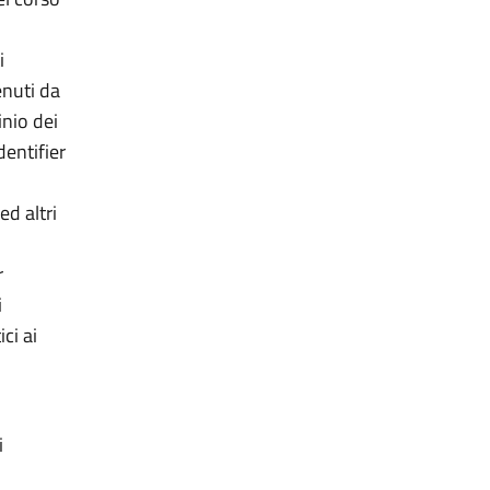
i
enuti da
inio dei
dentifier
ed altri
r
i
ci ai
i