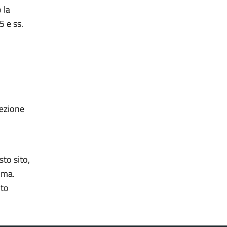
 la
5 e ss.
tezione
sto sito,
oma.
nto