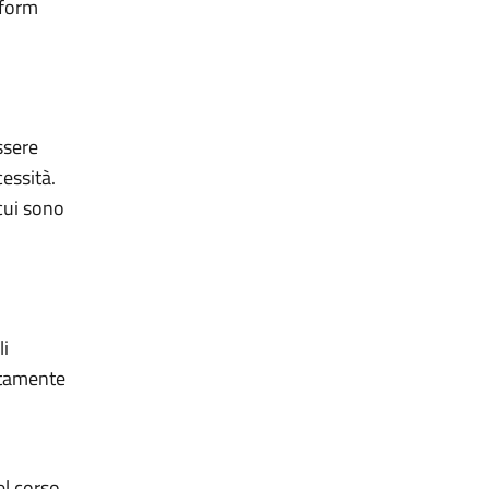
 form
ssere
essità.
cui sono
li
lutamente
el corso