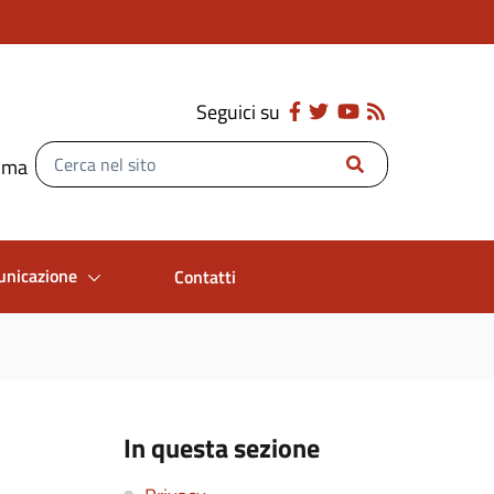
Seguici su
Inserisci
Roma
il
testo
da
cercare
unicazione
Contatti
In questa sezione