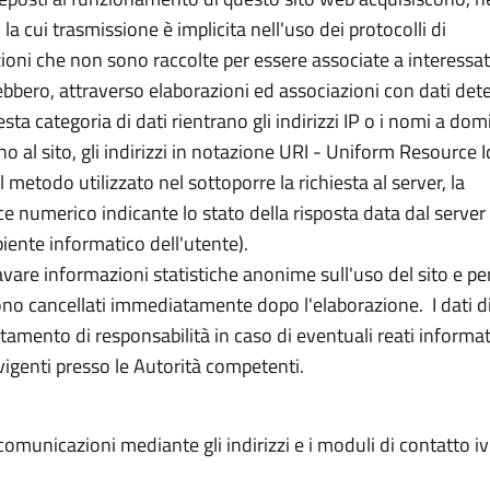
la cui trasmissione è implicita nell'uso dei protocolli di
zioni che non sono raccolte per essere associate a interessat
rebbero, attraverso elaborazioni ed associazioni con dati det
uesta categoria di dati rientrano gli indirizzi IP o i nomi a dom
o al sito, gli indirizzi in notazione URI - Uniform Resource I
 il metodo utilizzato nel sottoporre la richiesta al server, la
ce numerico indicante lo stato della risposta data dal server 
biente informatico dell'utente).
cavare informazioni statistiche anonime sull'uso del sito e pe
no cancellati immediatamente dopo l'elaborazione. I dati d
amento di responsabilità in caso di eventuali reati informati
igenti presso le Autorità competenti.
e comunicazioni mediante gli indirizzi e i moduli di contatto iv