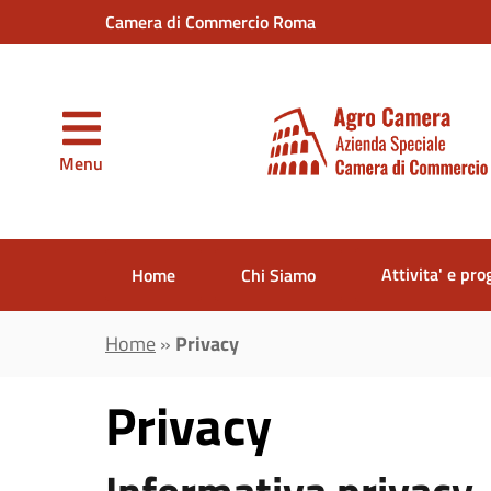
Vai al contenuto principale
Camera di Commercio Roma
Menu
Attivita' e pro
Home
Chi Siamo
Home
»
Privacy
Privacy