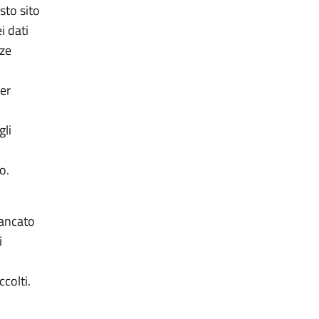
esto sito
i dati
nze
per
gli
o.
 mancato
i
ccolti.