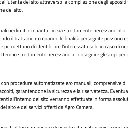
all’utente del sito attraverso la compilazione degli appositi
ne del sito.
li nei limiti di quanto ciò sia strettamente necessario allo
dendo il trattamento quando le finalità perseguite possono e
 permettono di identificare l'interessato solo in caso di nec
 il tempo strettamente necessario a conseguire gli scopi per 
tati con procedure automatizzate e/o manuali, comprensive di
 raccolti, garantendone la sicurezza e la riservatezza. Eventua
utenti all'interno del sito verranno effettuate in forma asso
del sito e dei servizi offerti da Agro Camera.
preposti al funzionamento di questo sito web acquisiscono, n