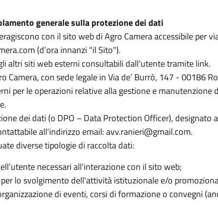
olamento generale sulla protezione dei dati
teragiscono con il sito web di Agro Camera accessibile per vi
era.com (d’ora innanzi "il Sito").
 altri siti web esterni consultabili dall'utente tramite link.
Agro Camera, con sede legale in Via de’ Burrò, 147 - 00186 R
i per le operazioni relative alla gestione e manutenzione de
e.
zione dei dati (o DPO – Data Protection Officer), designato a
tattabile all'indirizzo email:
avv.ranieri@gmail.com
.
te diverse tipologie di raccolta dati:
ll’utente necessari all'interazione con il sito web;
 per lo svolgimento dell'attività istituzionale e/o promoziona
rganizzazione di eventi, corsi di formazione o convegni (an