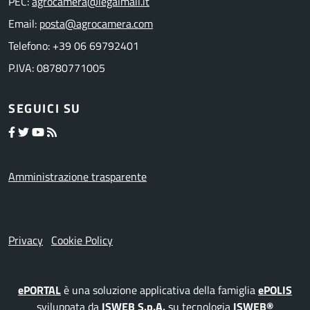
PEC:
agrocamera@legalmail.it
Email:
posta@agrocamera.com
Telefono: +39 06 69792401
P.IVA: 08780771005
SEGUICI SU
Amministrazione trasparente
Privacy
Cookie Policy
ePORTAL
è una soluzione applicativa della famiglia
ePOLIS
sviluppata da
ISWEB S.p.A.
su tecnologia
ISWEB®