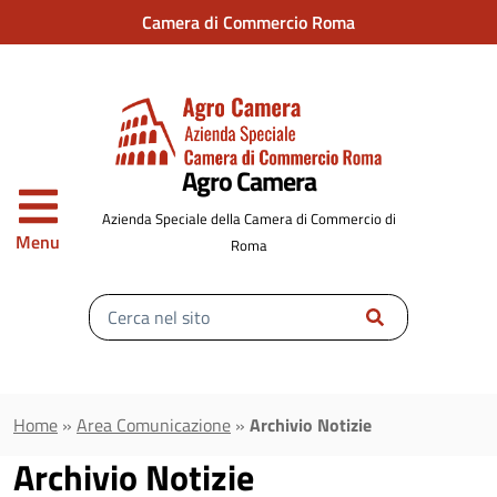
Vai al contenuto principale
Camera di Commercio Roma
Agro Camera
Azienda Speciale della Camera di Commercio di
Menu
Roma
Inserisci
il
testo
da
cercare
Home
»
Area Comunicazione
»
Archivio Notizie
Archivio Notizie