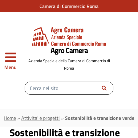
Vai al contenuto principale
Camera di Commercio Roma
Agro Camera
Azienda Speciale della Camera di Commercio di
Menu
Roma
Inserisci
il
testo
da
cercare
Home
»
Attivita' e progetti
»
Sostenibilità e transizione verde
Sostenibilità e transizione